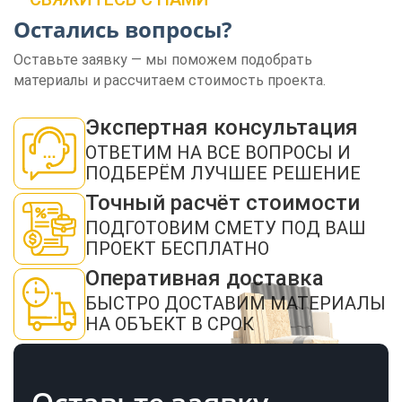
Остались вопросы?
Оставьте заявку — мы поможем подобрать
материалы и рассчитаем стоимость проекта.
ЗАКАЗАТЬ ЗВОНОК
Экспертная консультация
ОТВЕТИМ НА ВСЕ ВОПРОСЫ И
ПОДБЕРЁМ ЛУЧШЕЕ РЕШЕНИЕ
Точный расчёт стоимости
ПОДГОТОВИМ СМЕТУ ПОД ВАШ
ПРОЕКТ БЕСПЛАТНО
Нажимая кнопку "Отправить", я даю своё согласие на обработку моих
персональных данных в соответствии с ФЗ от 27.07.2006 № 152-ФЗ "О
Оперативная доставка
персональных данных", на условиях и для целей, определенных в
политикой
конфиденциальности
БЫСТРО ДОСТАВИМ МАТЕРИАЛЫ
НА ОБЪЕКТ В СРОК
ОТПРАВИТЬ