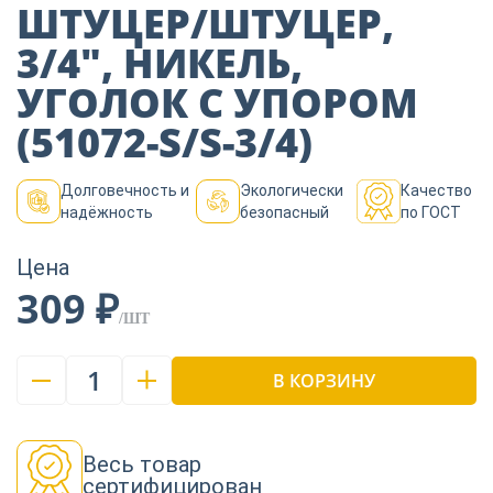
Пиломатериалы
ШТУЦЕР/ШТУЦЕР,
3/4″, НИКЕЛЬ,
УГОЛОК С УПОРОМ
Декор
(51072-S/S-3/4)
Изоляция
Долговечность и
Экологически
Качество
надёжность
безопасный
по ГОСТ
Инструменты
Цена
309 ₽
/ШТ
Продукция из
дерева
1
В КОРЗИНУ
Строительство
Весь товар
сертифицирован