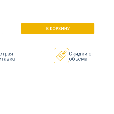
В КОРЗИНУ
страя
Скидки от
ставка
объёма