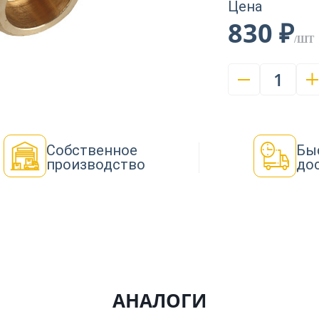
Цена
830 ₽
/ШТ
1
Собственное
Бы
производство
до
АНАЛОГИ