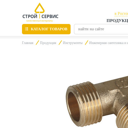
в Росто
ПРОДУК
в Рост
КАТАЛОГ ТОВАРОВ
в Тага
Главная
Продукция
Инструменты
Инженерная сантехника и 
Листовые материалы
Утепление
Материалы для отделки
Пиломатериалы