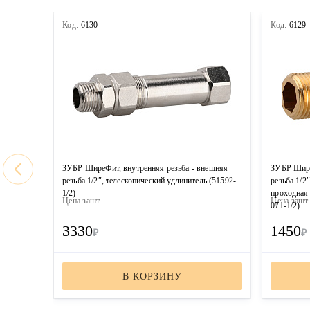
Код:
6130
Код:
6129
ЗУБР ШиреФит, внутренняя резьба - внешняя
ЗУБР Шире
резьба 1/2″, телескопический удлинитель (51592-
резьба 1/2″
1/2)
проходная
Цена за
шт
Цена за
шт
071-1/2)
3330
1450
₽
₽
В КОРЗИНУ