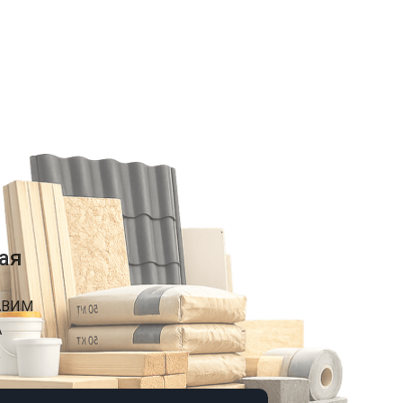
ая
АВИМ
А
К