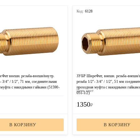
Код:
6128
Фит внешн. резьба-внешн/внутр.
ЗУБР ШиреФит, внешн. резьба-внешн/
- 3/4″ / 1/2″, 71 мм, соединительная
резьба 1/2″- 3/4″ / 1/2″, 51 мм соедини
 муфта с накидными гайками (51590-
проходная муфта с накидными гайками
Цена за
шт
051-1/2)
1350
₽
В КОРЗИНУ
В КОРЗИНУ