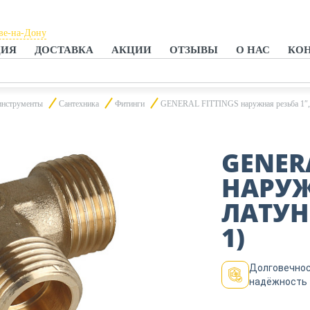
ве-на-Дону
ЦИЯ
ДОСТАВКА
АКЦИИ
ОТЗЫВЫ
О НАС
КО
ове-на-Дону
нроге
инструменты
Сантехника
Фитинги
GENERAL FITTINGS наружная резьба 1″, л
GENER
НАРУЖ
ЛАТУН
1)
Долговечнос
надёжность