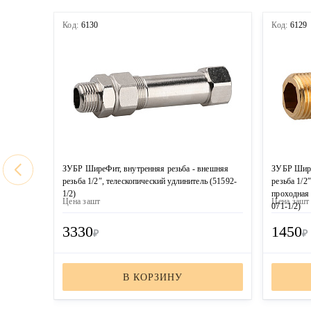
Код:
6130
Код:
6129
ЗУБР ШиреФит, внутренняя резьба - внешняя
ЗУБР Шире
резьба 1/2″, телескопический удлинитель (51592-
резьба 1/2″
1/2)
проходная
Цена за
шт
Цена за
шт
071-1/2)
3330
1450
₽
₽
В КОРЗИНУ