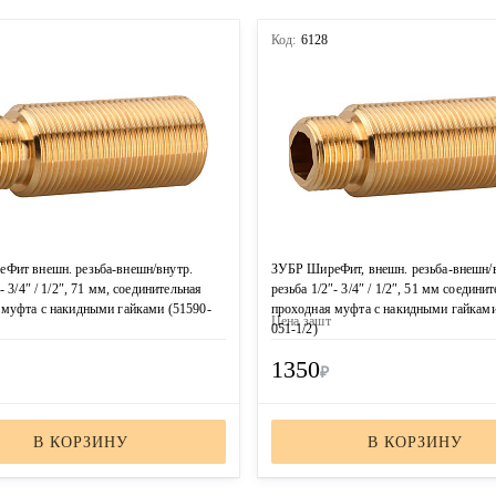
Код:
6128
Фит внешн. резьба-внешн/внутр.
ЗУБР ШиреФит, внешн. резьба-внешн/
- 3/4″ / 1/2″, 71 мм, соединительная
резьба 1/2″- 3/4″ / 1/2″, 51 мм соедини
 муфта с накидными гайками (51590-
проходная муфта с накидными гайками
Цена за
шт
051-1/2)
1350
₽
В КОРЗИНУ
В КОРЗИНУ