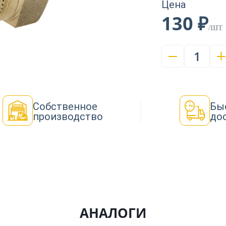
Цена
130 ₽
/ШТ
1
Собственное
Бы
производство
до
АНАЛОГИ