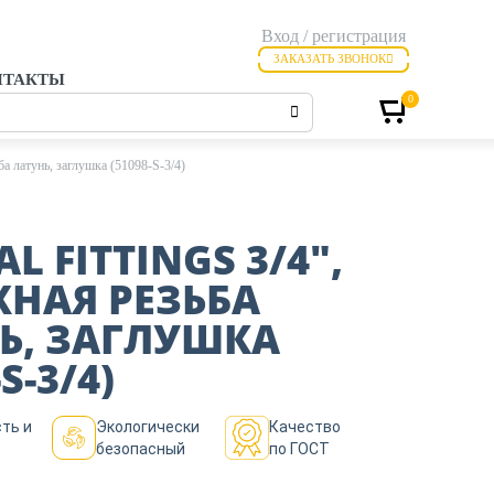
Вход / регистрация
ЗАКАЗАТЬ ЗВОНОК
НТАКТЫ
0
 латунь, заглушка (51098-S-3/4)
L FITTINGS 3/4″,
НАЯ РЕЗЬБА
Ь, ЗАГЛУШКА
S-3/4)
ть и
Экологически
Качество
безопасный
по ГОСТ