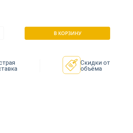
В КОРЗИНУ
страя
Скидки от
ставка
объёма