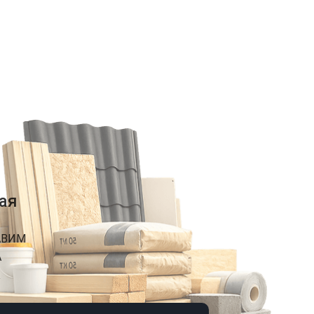
ая
АВИМ
А
К