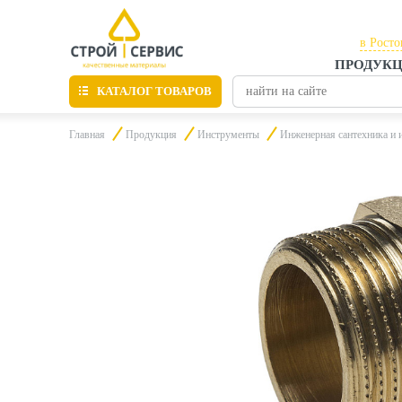
в Росто
ПРОДУК
в Рост
КАТАЛОГ ТОВАРОВ
в Тага
Главная
Продукция
Инструменты
Инженерная сантехника и 
Листовые материалы
Утепление
Материалы для отделки
Пиломатериалы