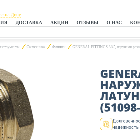
ве-на-Дону
ЦИЯ
ДОСТАВКА
АКЦИИ
ОТЗЫВЫ
О НАС
КО
ове-на-Дону
нроге
инструменты
Сантехника
Фитинги
GENERAL FITTINGS 3/4″, наружная резьба
GENERA
НАРУЖ
ЛАТУН
(51098-
Долговечнос
надёжность