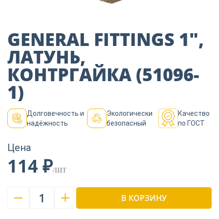
Пиломатериалы
GENERAL FITTINGS 1″,
Декор
ЛАТУНЬ,
КОНТРГАЙКА (51096-
Изоляция
1)
Долговечность и
Экологически
Качество
Инструменты
надёжность
безопасный
по ГОСТ
Цена
Продукция из
114 ₽
дерева
/ШТ
1
Строительство
В КОРЗИНУ