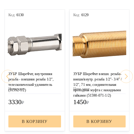
Код:
6130
Код:
6129
ЗУБР ШиреФит, внутренняя
ЗУБР ШиреФит внешн. резьба-
резьба - внешняя резьба 1/2″,
внешн/внутр. резьба 1/2″- 3/4″ /
телескопический удлинитель
1/2″, 71 мм, соединительная
Цена за
шт
Цена за
шт
(51592-1/2)
проходная муфта с накидными
гайками (51590-071-1/2)
3330
1450
₽
₽
В КОРЗИНУ
В КОРЗИНУ