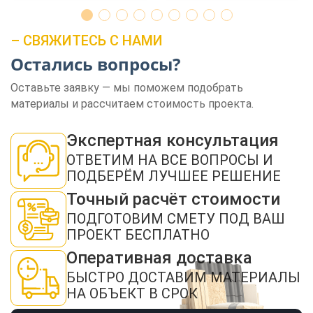
– СВЯЖИТЕСЬ С НАМИ
Остались вопросы?
Оставьте заявку — мы поможем подобрать
материалы и рассчитаем стоимость проекта.
ЗАКАЗАТЬ ЗВОНОК
Экспертная консультация
ОТВЕТИМ НА ВСЕ ВОПРОСЫ И
ПОДБЕРЁМ ЛУЧШЕЕ РЕШЕНИЕ
Точный расчёт стоимости
ПОДГОТОВИМ СМЕТУ ПОД ВАШ
Нажимая кнопку "Отправить", я даю своё согласие на обработку моих
персональных данных в соответствии с ФЗ от 27.07.2006 № 152-ФЗ "О
ПРОЕКТ БЕСПЛАТНО
персональных данных", на условиях и для целей, определенных в
политикой
конфиденциальности
Оперативная доставка
ОТПРАВИТЬ
БЫСТРО ДОСТАВИМ МАТЕРИАЛЫ
НА ОБЪЕКТ В СРОК