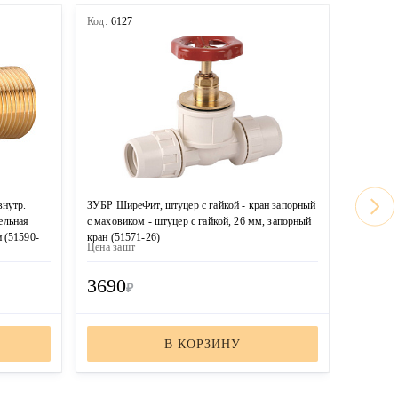
Код:
6127
Код:
612
внутр.
ЗУБР ШиреФит, штуцер с гайкой - кран запорный
ЗУБР Шир
тельная
с маховиком - штуцер с гайкой, 26 мм, запорный
с махови
 (51590-
кран (51571-26)
кран (51
Цена за
шт
Цена за
ш
3690
2830
₽
В КОРЗИНУ