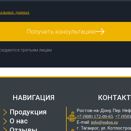
нальных данных
Получить консультацию
редаются третьим лицам
НАВИГАЦИЯ
КОНТАК
Продукция
Ростов-на-Дону, Пер. Неф
.
+7 (908) 172-00-65
+7 (950
О нас
E-mail:
info@ssdon.ru
г. Таганрог, ул. Котлостр
Отзывы