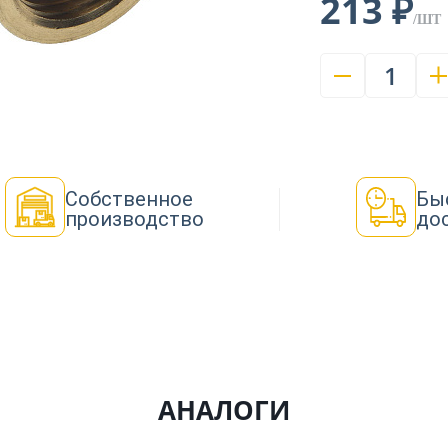
213 ₽
/ШТ
1
Собственное
Бы
производство
до
АНАЛОГИ