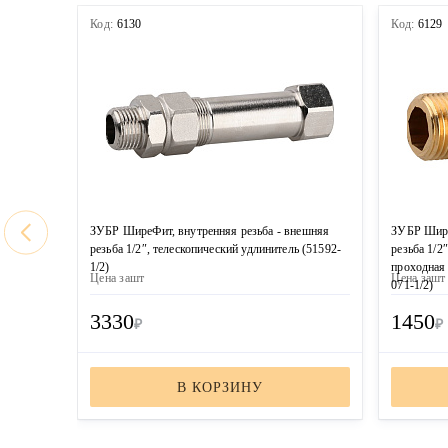
Код:
6130
Код:
6129
ЗУБР ШиреФит, внутренняя резьба - внешняя
ЗУБР Шире
резьба 1/2″, телескопический удлинитель (51592-
резьба 1/2″
1/2)
проходная
Цена за
шт
Цена за
шт
071-1/2)
3330
1450
₽
₽
В КОРЗИНУ