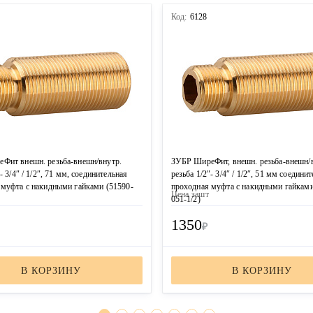
Код:
6128
Фит внешн. резьба-внешн/внутр.
ЗУБР ШиреФит, внешн. резьба-внешн/
- 3/4″ / 1/2″, 71 мм, соединительная
резьба 1/2″- 3/4″ / 1/2″, 51 мм соедини
 муфта с накидными гайками (51590-
проходная муфта с накидными гайками
Цена за
шт
051-1/2)
1350
₽
В КОРЗИНУ
В КОРЗИНУ