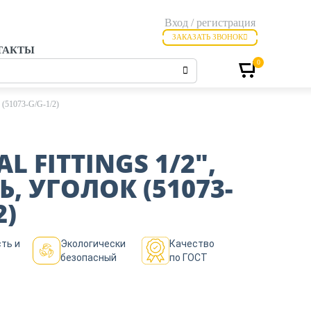
Вход / регистрация
ЗАКАЗАТЬ ЗВОНОК
ТАКТЫ
0
(51073-G/G-1/2)
L FITTINGS 1/2″,
, УГОЛОК (51073-
2)
ть и
Экологически
Качество
безопасный
по ГОСТ