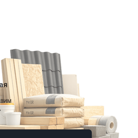
ая
АВИМ
А
К