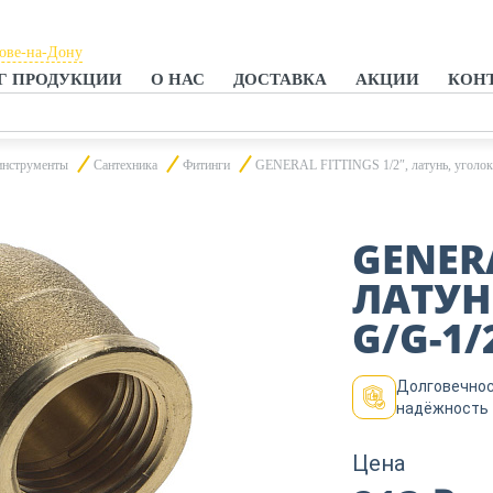
тове-на-Дону
Г ПРОДУКЦИИ
О НАС
ДОСТАВКА
АКЦИИ
КОН
тове-на-Дону
анроге
инструменты
Сантехника
Фитинги
GENERAL FITTINGS 1/2″, латунь, уголок 
GENERA
ЛАТУНЬ
G/G-1/
Долговечнос
надёжность
Цена