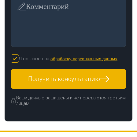
Комментарий
Я согласен на
обработку персональных данных
ЗАКАЗАТЬ ЗВОНОК
Получить консультацию
Ваши данные защищены и не передаются третьим
лицам
Нажимая кнопку "Отправить", я даю своё согласие на обработку моих
персональных данных в соответствии с ФЗ от 27.07.2006 № 152-ФЗ "О
персональных данных", на условиях и для целей, определенных в
политикой
конфиденциальности
ОТПРАВИТЬ