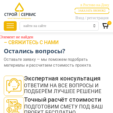
в Ростове-на-Дону
ЗАКАЗАТЬ ЗВОНОК
в Ростове-на-Дону
Вход / регистрация
в Таганроге
0
Главная
Продукция
Элемент не найден
– СВЯЖИТЕСЬ С НАМИ
Остались вопросы?
Листовые
материалы
Оставьте заявку — мы поможем подобрать
материалы и рассчитаем стоимость проекта.
Утепление
Экспертная консультация
ОТВЕТИМ НА ВСЕ ВОПРОСЫ И
ПОДБЕРЁМ ЛУЧШЕЕ РЕШЕНИЕ
Материалы для
отделки
Точный расчёт стоимости
ПОДГОТОВИМ СМЕТУ ПОД ВАШ
ПРОЕКТ БЕСПЛАТНО