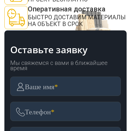
Пиломатериалы
Оперативная доставка
БЫСТРО ДОСТАВИМ МАТЕРИАЛЫ
НА ОБЪЕКТ В СРОК
Декор
Оставьте заявку
Изоляция
Мы свяжемся с вами в ближайшее
время
Инструменты
Ваше имя
*
Продукция из
дерева
Телефон
*
Строительство