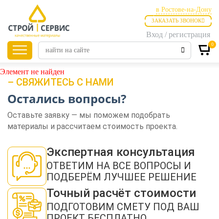
в Ростове-на-Дону
ЗАКАЗАТЬ ЗВОНОК
в Ростове-на-Дону
Вход / регистрация
в Таганроге
0
Главная
Продукция
Элемент не найден
– СВЯЖИТЕСЬ С НАМИ
Остались вопросы?
Листовые
материалы
Оставьте заявку — мы поможем подобрать
материалы и рассчитаем стоимость проекта.
Утепление
Экспертная консультация
ОТВЕТИМ НА ВСЕ ВОПРОСЫ И
ПОДБЕРЁМ ЛУЧШЕЕ РЕШЕНИЕ
Материалы для
отделки
Точный расчёт стоимости
ПОДГОТОВИМ СМЕТУ ПОД ВАШ
ПРОЕКТ БЕСПЛАТНО