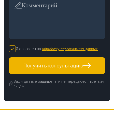
Комментарий
Я согласен на
обработку персональных данных
ЗАКАЗАТЬ ЗВОНОК
Получить консультацию
Ваши данные защищены и не передаются третьим
лицам
Нажимая кнопку "Отправить", я даю своё согласие на обработку моих
персональных данных в соответствии с ФЗ от 27.07.2006 № 152-ФЗ "О
персональных данных", на условиях и для целей, определенных в
политикой
конфиденциальности
ОТПРАВИТЬ