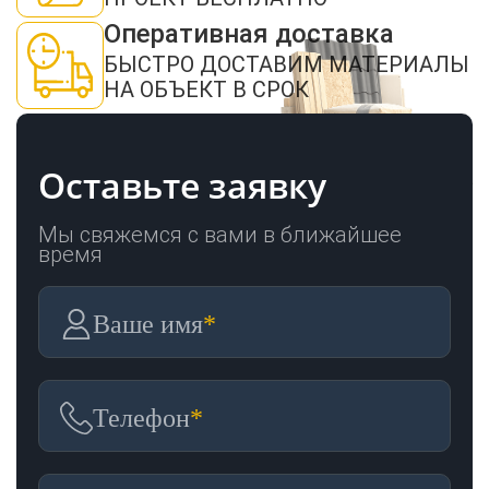
Пиломатериалы
Оперативная доставка
БЫСТРО ДОСТАВИМ МАТЕРИАЛЫ
НА ОБЪЕКТ В СРОК
Декор
Оставьте заявку
Изоляция
Мы свяжемся с вами в ближайшее
время
Инструменты
Ваше имя
*
Продукция из
дерева
Телефон
*
Строительство